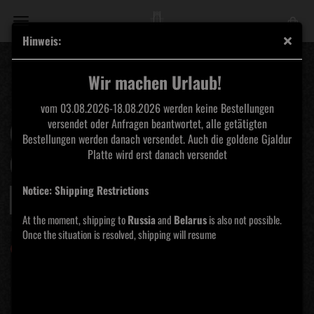
Hinweis:
EPS
Wir machen Urlaub!
vom 03.08.2026-18.08.2026 werden keine Bestellungen
versendet oder Anfragen beantwortet, alle getätigten
Sortieren nach
pro Seite
Sortieren nach
Alle Hersteller
Bestellungen werden danach versendet. Auch die goldene Gjaldur
Platte wird erst danach versendet
pro Seite
16 pro Seite
Notice: Shipping Restrictions
1
2
»
At the moment, shipping to
Russia
and
Belarus
is also not possible.
Once the situation is resolved, shipping will resume
-25%