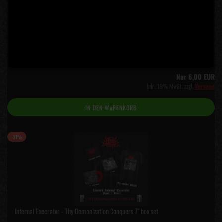
Infernal Execrator - Thy Demonization Conquers 7" black LP
Lieferzeit:
5 Tage
(Ausland abweichend)
Nur 6,00 EUR
inkl. 19% MwSt. zzgl.
Versand
IN DEN WARENKORB
-37%
Infernal Execrator - Thy Demonization Conquers 7" box set