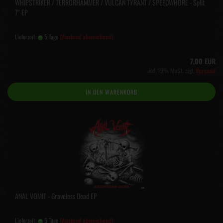
WHIPSTRIKER / TERRÖRHAMMER / VULCAN TYRANT / SPEEDWHORE - Split
7” EP
Lieferzeit:
5 Tage
(Ausland abweichend)
7,00 EUR
inkl. 19% MwSt. zzgl.
Versand
IN DEN WARENKORB
ANAL VOMIT - Graveless Dead EP
Lieferzeit:
5 Tage
(Ausland abweichend)