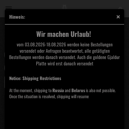
Hinweis:
T-SHIRTS
Wir machen Urlaub!
vom 03.08.2026-18.08.2026 werden keine Bestellungen
versendet oder Anfragen beantwortet, alle getätigten
Sortieren nach
pro Seite
Sortieren nach
Alle Hersteller
Bestellungen werden danach versendet. Auch die goldene Gjaldur
Platte wird erst danach versendet
pro Seite
16 pro Seite
Notice: Shipping Restrictions
«
1
2
3
4
At the moment, shipping to
Russia
and
Belarus
is also not possible.
Once the situation is resolved, shipping will resume