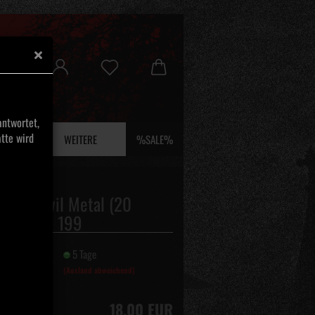
ntwortet,
tte wird
 UND EFEU
WEITERE
%SALE%
blut - Evil Metal (20
) LP lim. 199
it:
5 Tage
(Ausland abweichend)
18,00 EUR