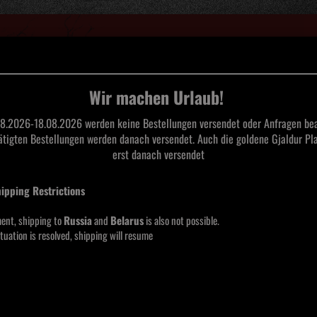
Suche...
Wir machen Urlaub!
8.2026-18.08.2026 werden keine Bestellungen versendet oder Anfragen bea
tätigten Bestellungen werden danach versendet. Auch die goldene Gjaldur Pla
L
TAPES
CDS
SAARLAND BLACK METAL
MERCHANDISE
MOOS
erst danach versendet
l Metal (20 Jahre) LP lim. 199
hipping Restrictions
Wolfs
Sturmglanz Black Metal
Manufaktur
Jahre
ent, shipping to
Russia
and
Belarus
is also not possible.
tuation is resolved, shipping will resume
Lieferze