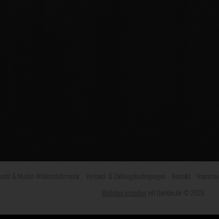
recht & Muster-Widerrufsformular
Versand- & Zahlungsbedingungen
Kontakt
Impress
Webshop erstellen
mit Gambio.de © 2026