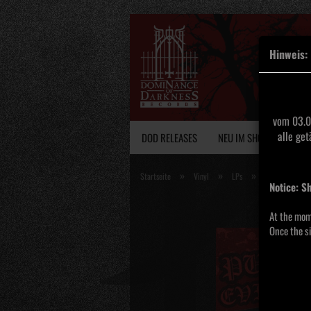
Hinweis:
vom 03.0
alle ge
DOD RELEASES
NEU IM SHOP
VINY
»
»
»
Startseite
Vinyl
LPs
Wolfsblut - Evi
Notice: S
At the mom
Once the si