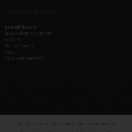
Hersteller Informationen
Werewolf Records
WEREWOLF RECORDS c/o L.PENTTILÄ
PO BOX 169
53101 LAPPEENRANTA
FINLAND
https://www.werewolf.fi
Sitzung unterbrochen
Widerrufsrecht & Muster-Widerrufsformular