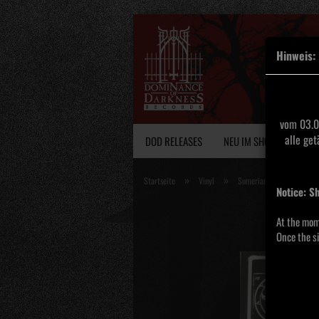
Hinweis:
vom 03.0
alle ge
DOD RELEASES
NEU IM SHOP
VINY
»
»
Startseite
Vinyl
Sumerian Moon - Demonolo
Notice: S
At the mom
Once the si