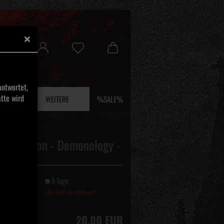
ntwortet,
tte wird
 UND EFEU
WEITERE
%SALE%
rian Moon - Demonology -
 12"
it:
5 Tage
(Ausland abweichend)
20,00 EUR