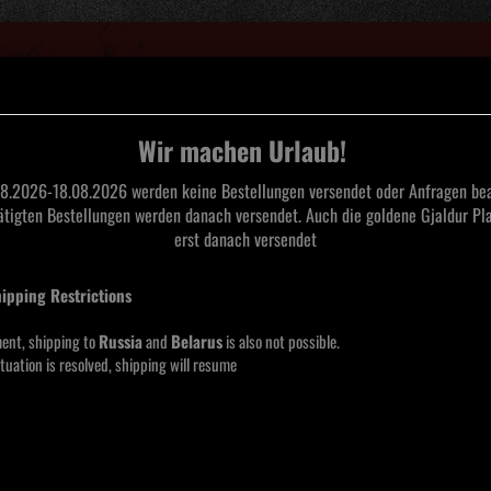
Suche...
Wir machen Urlaub!
8.2026-18.08.2026 werden keine Bestellungen versendet oder Anfragen bea
tätigten Bestellungen werden danach versendet. Auch die goldene Gjaldur Pla
L
TAPES
CDS
SAARLAND BLACK METAL
MERCHANDISE
MOOS
erst danach versendet
gy - Vinyl 12"
hipping Restrictions
Sume
Vinyl
ent, shipping to
Russia
and
Belarus
is also not possible.
tuation is resolved, shipping will resume
Lieferze