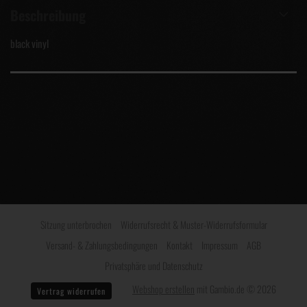
Beschreibung
black vinyl
Sitzung unterbrochen
Widerrufsrecht & Muster-Widerrufsformular
Versand- & Zahlungsbedingungen
Kontakt
Impressum
AGB
Privatsphäre und Datenschutz
Webshop erstellen
mit Gambio.de © 2026
Vertrag widerrufen