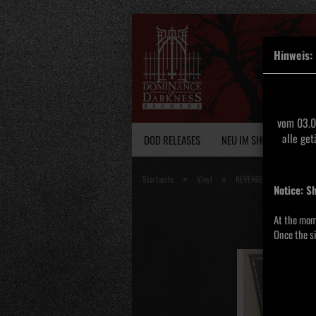
Hinweis:
vom 03.0
alle ge
DOD RELEASES
NEU IM SHOP
VINY
»
»
Startseite
Vinyl
REVENGE - Victory Intoler
Notice: S
At the mom
Once the si