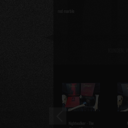
red marble
KUNDEN, W
Nightwalker - The