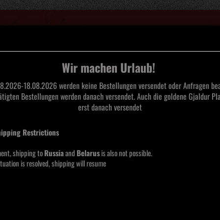
Suche...
Wir machen Urlaub!
8.2026-18.08.2026 werden keine Bestellungen versendet oder Anfragen bea
tätigten Bestellungen werden danach versendet. Auch die goldene Gjaldur Pla
L
TAPES
CDS
SAARLAND BLACK METAL
MERCHANDISE
MOOS
erst danach versendet
ance Mastery Vinyl
hipping Restrictions
REVE
Mast
ent, shipping to
Russia
and
Belarus
is also not possible.
tuation is resolved, shipping will resume
Lieferze