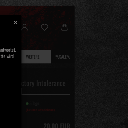
ntwortet,
tte wird
 UND EFEU
WEITERE
%SALE%
NGE - Victory Intolerance
ery Vinyl
it:
5 Tage
(Ausland abweichend)
20,00 EUR