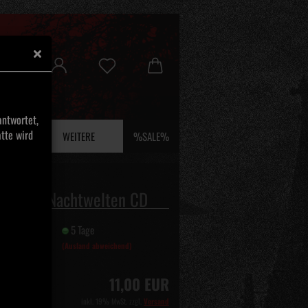
ntwortet,
tte wird
 UND EFEU
WEITERE
%SALE%
nebel – Nachtwelten CD
it:
5 Tage
(Ausland abweichend)
11,00 EUR
inkl. 19% MwSt. zzgl.
Versand