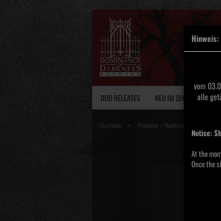
Hinweis:
vom 03.0
alle ge
DOD RELEASES
NEU IM SHOP
VINY
»
Startseite
Pestnebel – Nachtwelten CD
Notice: S
At the mom
Once the si