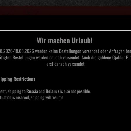
Suche...
Wir machen Urlaub!
8.2026-18.08.2026 werden keine Bestellungen versendet oder Anfragen bea
tätigten Bestellungen werden danach versendet. Auch die goldene Gjaldur Pla
L
TAPES
CDS
SAARLAND BLACK METAL
MERCHANDISE
MOOS
erst danach versendet
hipping Restrictions
Pest
ent, shipping to
Russia
and
Belarus
is also not possible.
tuation is resolved, shipping will resume
Lieferze