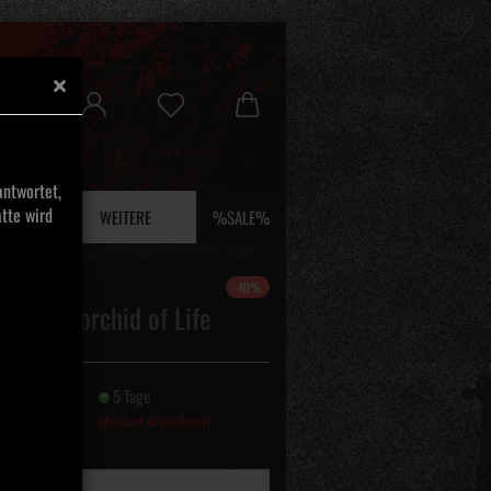
ntwortet,
tte wird
 UND EFEU
WEITERE
%SALE%
-40%
d - The orchid of Life
sleeve
it:
5 Tage
(Ausland abweichend)
Textilien: