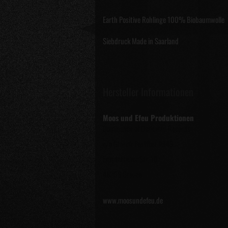
Earth Positive Rohlinge 100% Biobaumwolle
Siebdruck Made in Saarland
Hersteller Informationen
Moos und Efeu Produktionen
Dominance of Darkness Records
c/o Grosch Postflex #949
Emsdettener Str. 10
48268 Greven
www.moosundefeu.de