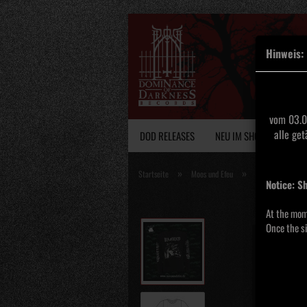
Hinweis:
vom 03.0
alle ge
DOD RELEASES
NEU IM SHOP
VINY
»
»
Startseite
Moos und Efeu
Pafund - The orch
Notice: S
At the mom
Once the si