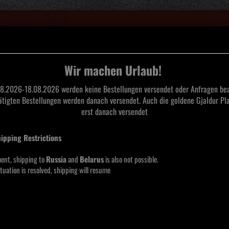
Suche...
Wir machen Urlaub!
8.2026-18.08.2026 werden keine Bestellungen versendet oder Anfragen bea
tätigten Bestellungen werden danach versendet. Auch die goldene Gjaldur Pla
L
TAPES
CDS
SAARLAND BLACK METAL
MERCHANDISE
MOOS
erst danach versendet
id of Life Longsleeve
hipping Restrictions
Pafun
Long
ent, shipping to
Russia
and
Belarus
is also not possible.
tuation is resolved, shipping will resume
Lieferze
Größe 