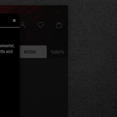
ntwortet,
tte wird
 UND EFEU
WEITERE
%SALE%