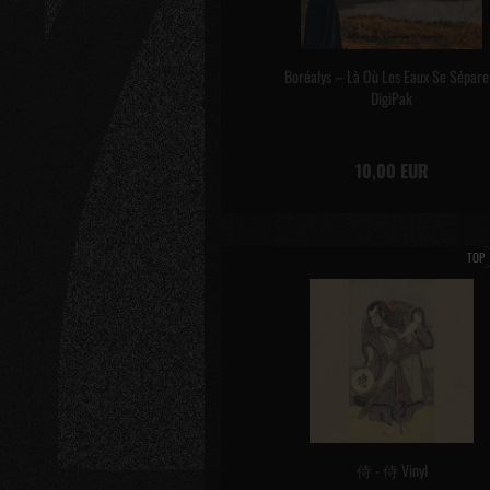
Boréalys – Là Où Les Eaux Se Sépare
DigiPak
10,00 EUR
TOP
侍 - 侍 Vinyl