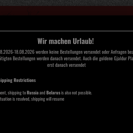
Suche...
Wir machen Urlaub!
8.2026-18.08.2026 werden keine Bestellungen versendet oder Anfragen bea
tätigten Bestellungen werden danach versendet. Auch die goldene Gjaldur Pla
L
TAPES
CDS
SAARLAND BLACK METAL
MERCHANDISE
MOOS
erst danach versendet
hipping Restrictions
NEU IM SHOP
ent, shipping to
Russia
and
Belarus
is also not possible.
tuation is resolved, shipping will resume
eite
pro Seite
Hersteller
16 pro Seite
80
81
82
83
»