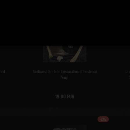
Mind
Azelisassath - Total Desecration of Existence
Dro
Vinyl
19,00 EUR
-23%