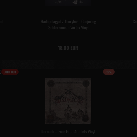
nt
Hadopelagyal / Thorybos - Conjuring
Co
Subterranean Vortex Vinyl
18,00 EUR
SOLD OUT
-27%
Ifernach – Four Fatal Amulets Vinyl