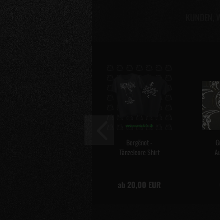
KUNDEN, W
Bergënot -
G
Tänzelcore Shirt
Au
ab 20,00 EUR