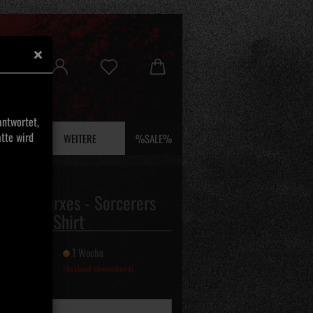
ntwortet,
tte wird
 UND EFEU
WEITERE
%SALE%
erivm Xarxes - Sorcerers
udnabia Shirt
it:
1 Woche
(Ausland abweichend)
Textilien: