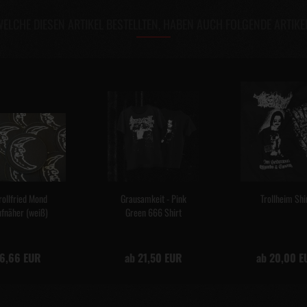
ELCHE DIESEN ARTIKEL BESTELLTEN, HABEN AUCH FOLGENDE ARTIKE
rollfried Mond
Grausamkeit - Pink
Trollheim Shi
fnäher (weiß)
Green 666 Shirt
6,66 EUR
ab 21,50 EUR
ab 20,00 E