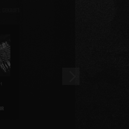
L GEKAUFT:
rt
UR