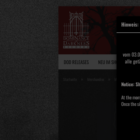
Hinweis:
vom 03.0
alle ge
DOD RELEASES
NEU IM SHOP
VINY
»
»
Startseite
Merchandise
Mysterivm Xarxes -
Notice: S
At the mom
Once the si