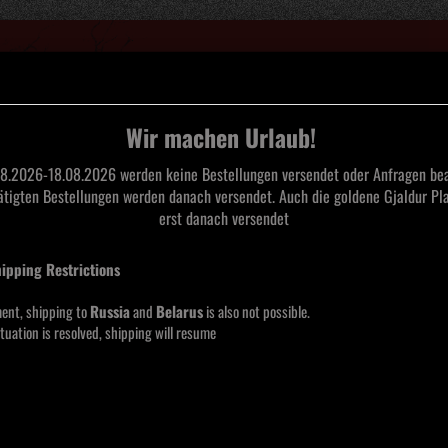
Suche...
Wir machen Urlaub!
8.2026-18.08.2026 werden keine Bestellungen versendet oder Anfragen bea
tätigten Bestellungen werden danach versendet. Auch die goldene Gjaldur Pla
L
TAPES
CDS
SAARLAND BLACK METAL
MERCHANDISE
MOOS
erst danach versendet
 Sorcerers of Anudnabia Shirt
hipping Restrictions
Myst
of An
ent, shipping to
Russia
and
Belarus
is also not possible.
tuation is resolved, shipping will resume
Lieferze
Größe 