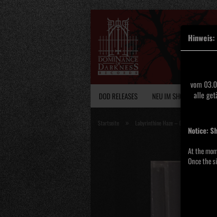
Hinweis:
vom 03.0
alle ge
DOD RELEASES
NEU IM SHOP
VINY
»
Startseite
Labyrinthine Haze – Descending Into 
Notice: S
At the mom
Once the si