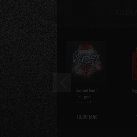
KUNDEN, W
Serpent Noir /
Sig
Sargeist –
Transcendental
Black Magic
Digipak...
13,00 EUR