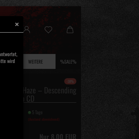
ntwortet,
tte wird
 UND EFEU
WEITERE
%SALE%
-38%
rinthine Haze – Descending
 The Deep CD
it:
5 Tage
(Ausland abweichend)
Nur 8,00 EUR