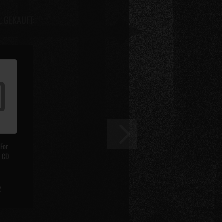
L GEKAUFT:
 For
e CD
R