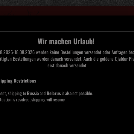
Suche...
Wir machen Urlaub!
8.2026-18.08.2026 werden keine Bestellungen versendet oder Anfragen bea
tätigten Bestellungen werden danach versendet. Auch die goldene Gjaldur Pla
L
TAPES
CDS
SAARLAND BLACK METAL
MERCHANDISE
MOOS
erst danach versendet
The Deep CD
hipping Restrictions
Laby
Into
ent, shipping to
Russia
and
Belarus
is also not possible.
tuation is resolved, shipping will resume
Lieferze