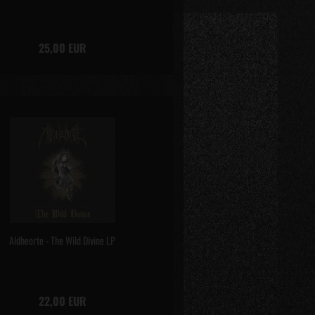
25,00 EUR
Aldheorte - The Wild Divine LP
22,00 EUR