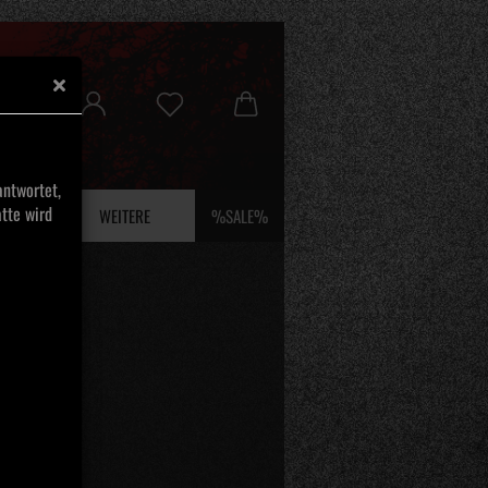
ntwortet,
tte wird
 UND EFEU
WEITERE
%SALE%