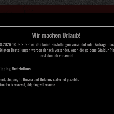
Suche...
Wir machen Urlaub!
8.2026-18.08.2026 werden keine Bestellungen versendet oder Anfragen bea
tätigten Bestellungen werden danach versendet. Auch die goldene Gjaldur Pla
L
TAPES
CDS
SAARLAND BLACK METAL
MERCHANDISE
MOOS
erst danach versendet
hipping Restrictions
LPS
ent, shipping to
Russia
and
Belarus
is also not possible.
tuation is resolved, shipping will resume
eite
pro Seite
Hersteller
16 pro Seite