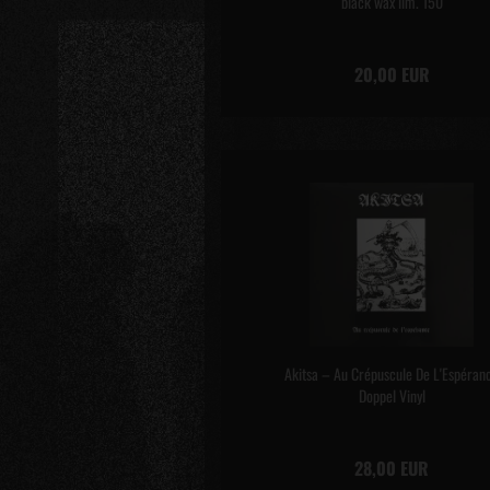
black wax lim. 150
20,00 EUR
Akitsa – Au Crépuscule De L'Espéran
Doppel Vinyl
28,00 EUR