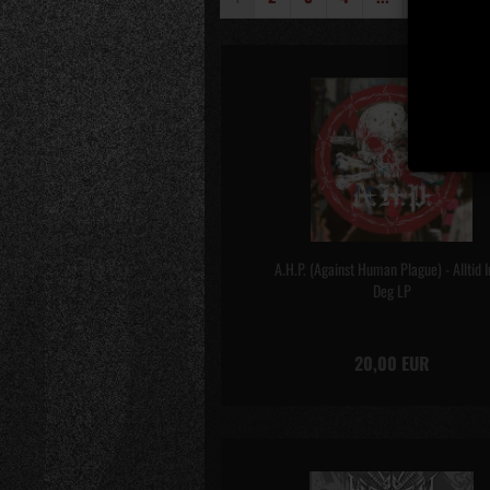
A.H.P. (Against Human Plague) - Alltid 
Deg LP
20,00 EUR