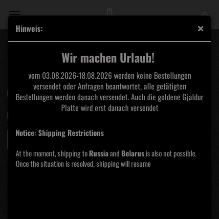
Hinweis:
MLPS
Wir machen Urlaub!
vom 03.08.2026-18.08.2026 werden keine Bestellungen
versendet oder Anfragen beantwortet, alle getätigten
Sortieren nach
pro Seite
Sortieren nach
Alle Hersteller
Bestellungen werden danach versendet. Auch die goldene Gjaldur
Platte wird erst danach versendet
pro Seite
16 pro Seite
Notice: Shipping Restrictions
«
1
2
At the moment, shipping to
Russia
and
Belarus
is also not possible.
Once the situation is resolved, shipping will resume