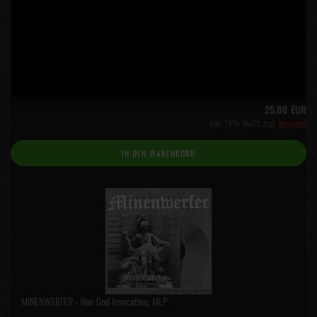
Departure Chandelier "Dripping Papal Blood", MLP
Lieferzeit:
5 Tage
(Ausland abweichend)
25,00 EUR
inkl. 19% MwSt. zzgl.
Versand
IN DEN WARENKORB
MINENWERFER - War God Invocation, MLP