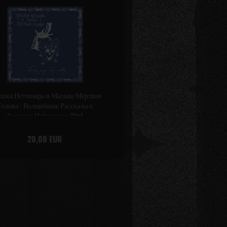
шка Нетопырь и Малыш Мёртвая
Голова - Волшебные Рассказы о
Былом и Небывалом Vinyl
20,00 EUR