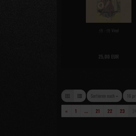
侍 - 侍 Vinyl
25,00 EUR
Sortieren nach
pro S
Sortieren nach
16 pr
«
1
...
21
22
23
2