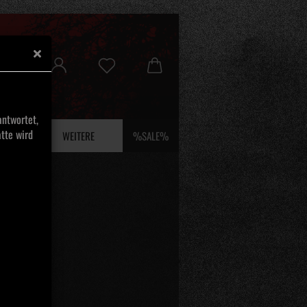
ntwortet,
tte wird
 UND EFEU
WEITERE
%SALE%