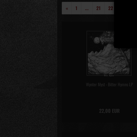
«
1
...
21
22
23
2
Wynter Myst - Bitter Hymns LP
22,00 EUR