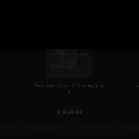
4
Wynter Myst / Vegard - The Shivering Forest
Z
LP
ab 20,00 EUR