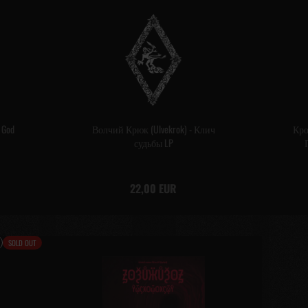
 God
Волчий Крюк (Ulvekrok) - Клич
Кро
судьбы LP
22,00 EUR
SOLD OUT