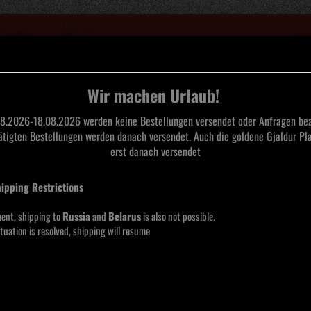
Suche...
Wir machen Urlaub!
8.2026-18.08.2026 werden keine Bestellungen versendet oder Anfragen bea
tätigten Bestellungen werden danach versendet. Auch die goldene Gjaldur Pla
L
TAPES
CDS
SAARLAND BLACK METAL
MERCHANDISE
MOOS
erst danach versendet
hipping Restrictions
VINYL
ent, shipping to
Russia
and
Belarus
is also not possible.
tuation is resolved, shipping will resume
eite
pro Seite
Hersteller
16 pro Seite