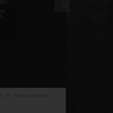
orld
ak
R
um
AGB
Privatsphäre und Datenschutz