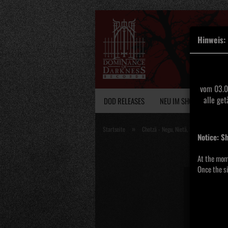
Hinweis:
vom 03.0
alle ge
DOD RELEASES
NEU IM SHOP
VINY
»
Startseite
Chotzä - Negu, Nietä, Stachudraht CD
Notice: S
At the mom
Once the si