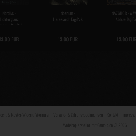
Nordlys -
Noenum -
NAZGHOR - A W
Lichterglanz
Heresiarch DigiPak
Ablaze DigiP
sternis DigiPak
13,00 EUR
13,00 EUR
13,00 EU
recht & Muster-Widerrufsformular
Versand- & Zahlungsbedingungen
Kontakt
Impress
Webshop erstellen
mit Gambio.de © 2026