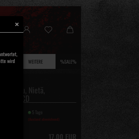
ntwortet,
tte wird
 UND EFEU
WEITERE
%SALE%
ä - Negu, Nietä,
hudraht CD
it:
5 Tage
(Ausland abweichend)
17,00 EUR