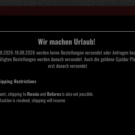
Suche...
Wir machen Urlaub!
8.2026-18.08.2026 werden keine Bestellungen versendet oder Anfragen bea
tätigten Bestellungen werden danach versendet. Auch die goldene Gjaldur Pla
L
TAPES
CDS
SAARLAND BLACK METAL
MERCHANDISE
MOOS
erst danach versendet
hipping Restrictions
Chotz
Souhung Records
Stac
ent, shipping to
Russia
and
Belarus
is also not possible.
tuation is resolved, shipping will resume
Lieferze