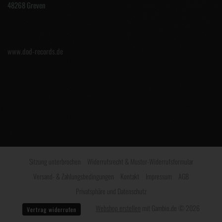
48268 Greven
www.dod-records.de
Sitzung unterbrochen
Widerrufsrecht & Muster-Widerrufsformular
Versand- & Zahlungsbedingungen
Kontakt
Impressum
AGB
Privatsphäre und Datenschutz
Webshop erstellen
mit Gambio.de © 2026
Vertrag widerrufen