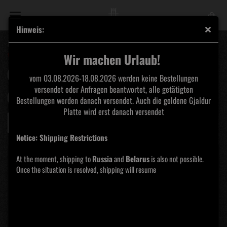
Hinweis:
Narbentage Produktionen
www.narbentage.de
Wir machen Urlaub!
Sortieren nach
pro Seite
Sortieren nach
Alle Kategorien
vom 03.08.2026-18.08.2026 werden keine Bestellungen
versendet oder Anfragen beantwortet, alle getätigten
pro Seite
16 pro Seite
Bestellungen werden danach versendet. Auch die goldene Gjaldur
Platte wird erst danach versendet
«
1
2
Notice: Shipping Restrictions
At the moment, shipping to
Russia
and
Belarus
is also not possible.
Once the situation is resolved, shipping will resume