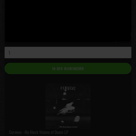
Corneus - I.N.R.I. Death / Awakening of the German Evil LP
Lieferzeit:
5 Tage
(Ausland abweichend)
20,00 EUR
inkl. 19% MwSt. zzgl.
Versand
IN DEN WARENKORB
Corneus - My Black Visions of Doom LP