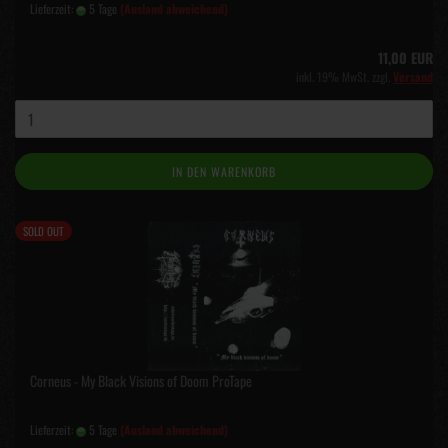
Lieferzeit:
5 Tage
(Ausland abweichend)
11,00 EUR
inkl. 19% MwSt. zzgl.
Versand
IN DEN WARENKORB
SOLD OUT
Corneus - My Black Visions of Doom ProTape
Lieferzeit:
5 Tage
(Ausland abweichend)