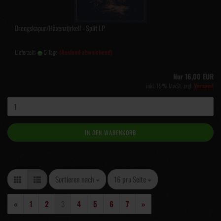
Drengskapur/Häxenzijrkell - Split LP
Lieferzeit:
5 Tage
(Ausland abweichend)
Nur 16,00 EUR
inkl. 19% MwSt. zzgl.
Versand
IN DEN WARENKORB
Sortieren nach
pro Seite
Sortieren nach
16 pro Seite
«
1
2
3
4
5
6
7
»