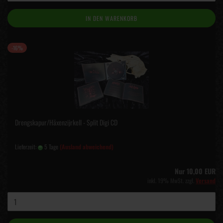
IN DEN WARENKORB
-16%
Drengskapur/Häxenzijrkell - Split Digi CD
Lieferzeit:
5 Tage
(Ausland abweichend)
Nur 10,00 EUR
inkl. 19% MwSt. zzgl.
Versand