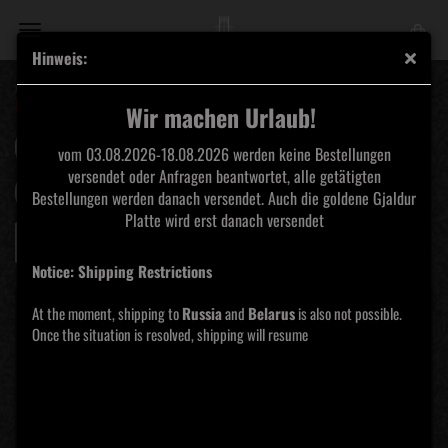
Hinweis:
Amor Fati Productions
https://shop.amor-fati-productions.de/de/
Wir machen Urlaub!
Sortieren nach
pro Seite
Sortieren nach
Alle Kategorien
vom 03.08.2026-18.08.2026 werden keine Bestellungen
versendet oder Anfragen beantwortet, alle getätigten
pro Seite
16 pro Seite
Bestellungen werden danach versendet. Auch die goldene Gjaldur
Platte wird erst danach versendet
«
1
2
3
4
5
6
7
»
Notice: Shipping Restrictions
At the moment, shipping to
Russia
and
Belarus
is also not possible.
Once the situation is resolved, shipping will resume