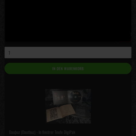
Nocternity - Onyx (2LP Box)
Lieferzeit:
5 Tage
(Ausland abweichend)
40,00 EUR
inkl. 19% MwSt. zzgl.
Versand
IN DEN WARENKORB
Dauþuz (Dauthuz) - In finstrer Teufe DigiPak