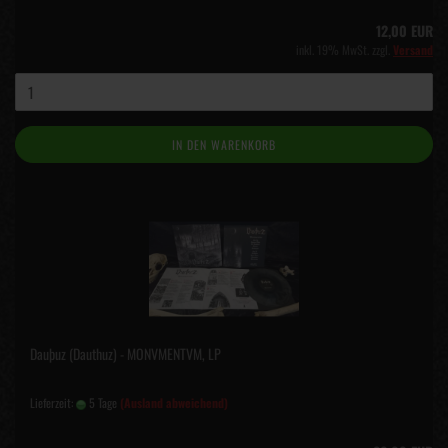
12,00 EUR
inkl. 19% MwSt. zzgl.
Versand
IN DEN WARENKORB
Dauþuz (Dauthuz) - MONVMENTVM, LP
Lieferzeit:
5 Tage
(Ausland abweichend)