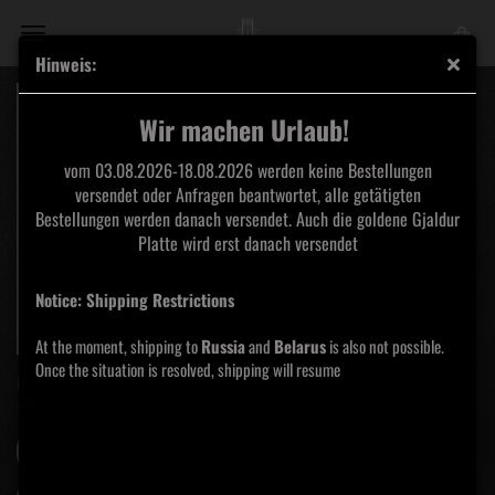
Hinweis:
Wir machen Urlaub!
vom 03.08.2026-18.08.2026 werden keine Bestellungen
versendet oder Anfragen beantwortet, alle getätigten
Bestellungen werden danach versendet. Auch die goldene Gjaldur
Platte wird erst danach versendet
Notice: Shipping Restrictions
At the moment, shipping to
Russia
and
Belarus
is also not possible.
Once the situation is resolved, shipping will resume
Moos und Efeu Produktionen
www.moosundefeu.de
Sortieren nach
pro Seite
Sortieren nach
Alle Kategorien